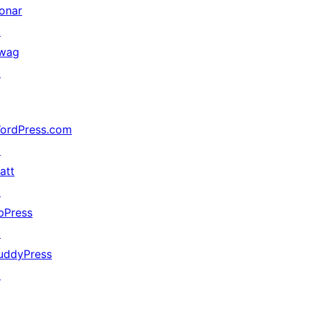
onar
↗
wag
↗
ordPress.com
↗
att
↗
bPress
↗
uddyPress
↗