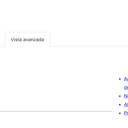
Vista avanzada
A
d
N
A
P