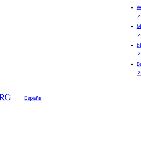
W
M
b
B
España