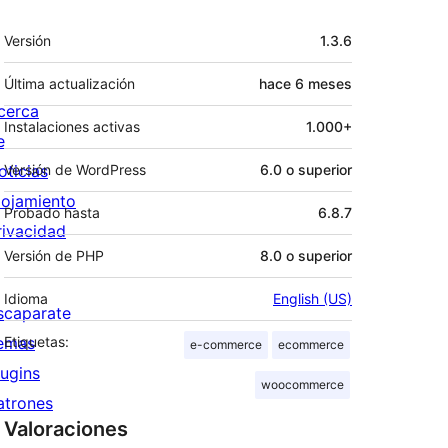
Meta
Versión
1.3.6
Última actualización
hace
6 meses
cerca
Instalaciones activas
1.000+
e
oticias
Versión de WordPress
6.0 o superior
lojamiento
Probado hasta
6.8.7
rivacidad
Versión de PHP
8.0 o superior
Idioma
English (US)
scaparate
emas
Etiquetas:
e-commerce
ecommerce
lugins
woocommerce
atrones
Valoraciones