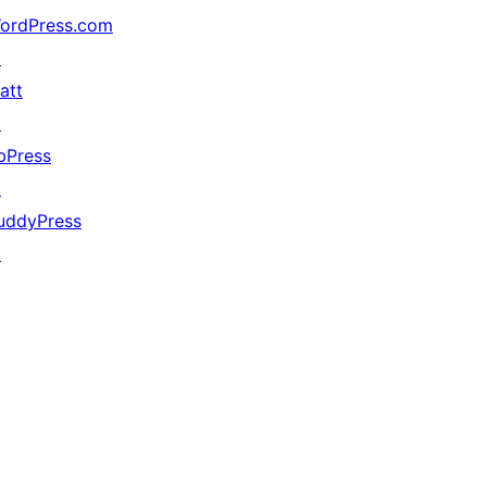
ordPress.com
↗
att
↗
bPress
↗
uddyPress
↗