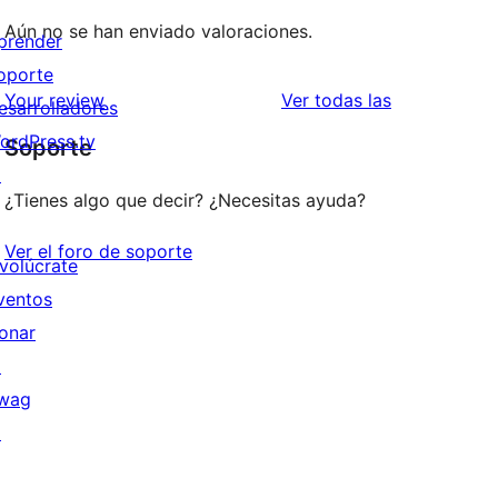
Aún no se han enviado valoraciones.
prender
oporte
valoraciones
Your review
Ver todas las
esarrolladores
ordPress.tv
Soporte
↗
¿Tienes algo que decir? ¿Necesitas ayuda?
Ver el foro de soporte
nvolúcrate
ventos
onar
↗
wag
↗