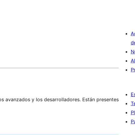
A
d
N
A
P
E
os avanzados y los desarrolladores. Están presentes
T
P
P