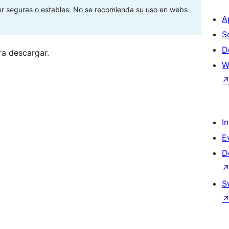
ser seguras o estables. No se recomienda su uso en webs
A
S
D
ra descargar.
W
I
E
D
S