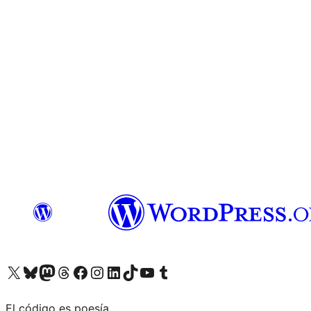
Visita nuestra cuenta de X (anteriormente Twitter)
Visita nuestra cuenta de Bluesky
Visita nuestra cuenta de Mastodon
Visita nuestra cuenta de Threads
Visita nuestra página de Facebook
Visita nuestra cuenta de Instagram
Visita nuestra cuenta de LinkedIn
Visita nuestra cuenta de TikTok
Visita nuestro canal de YouTube
Visita nuestra cuenta de Tumblr
El código es poesía.