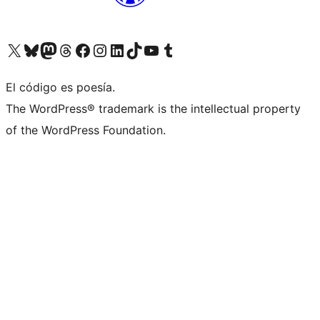
Visita nuestra cuenta de X (anteriormente Twitter)
Visita nuestra cuenta de Bluesky
Visita nuestra cuenta de Mastodon
Visita nuestra cuenta de Threads
Visita nuestra página de Facebook
Visita nuestra cuenta de Instagram
Visita nuestra cuenta de LinkedIn
Visita nuestra cuenta de TikTok
Visita nuestro canal de YouTube
Visita nuestra cuenta de Tumblr
El código es poesía.
The WordPress® trademark is the intellectual property
of the WordPress Foundation.