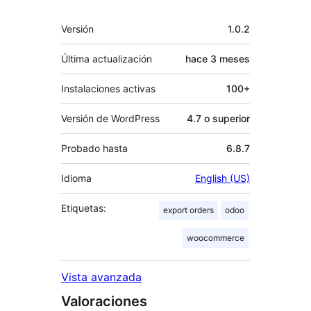
Meta
Versión
1.0.2
Última actualización
hace
3 meses
Instalaciones activas
100+
Versión de WordPress
4.7 o superior
Probado hasta
6.8.7
Idioma
English (US)
Etiquetas:
export orders
odoo
woocommerce
Vista avanzada
Valoraciones