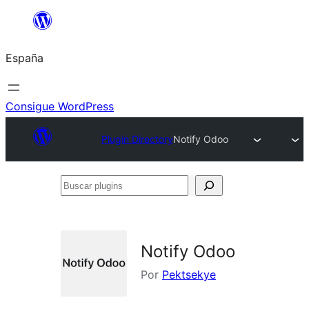
Saltar
al
España
contenido
Consigue WordPress
Plugin Directory
Notify Odoo
Buscar
plugins
Notify Odoo
Por
Pektsekye