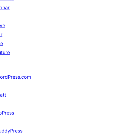
onar
↗
ive
or
he
uture
ordPress.com
↗
att
↗
bPress
↗
uddyPress