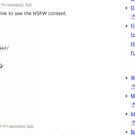
D
link to see the NSFW content.
F
f
t
F
W
M
b
B