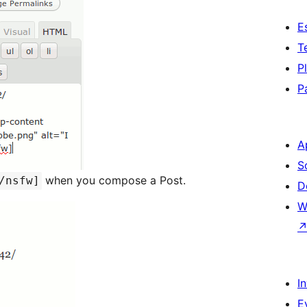
E
T
P
P
A
S
when you compose a Post.
/nsfw]
D
W
I
E