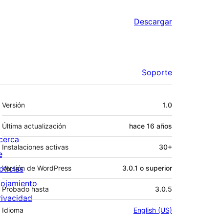
Descargar
Soporte
Meta
Versión
1.0
Última actualización
hace
16 años
cerca
Instalaciones activas
30+
e
oticias
Versión de WordPress
3.0.1 o superior
lojamiento
Probado hasta
3.0.5
rivacidad
Idioma
English (US)