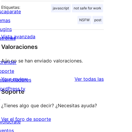
Etiquetas:
javascript
not safe for work
scaparate
emas
NSFW
post
lugins
Vista avanzada
atrones
Valoraciones
Aún no se han enviado valoraciones.
prender
oporte
valoraciones
Your review
Ver todas las
esarrolladores
ordPress.tv
Soporte
↗
¿Tienes algo que decir? ¿Necesitas ayuda?
Ver el foro de soporte
nvolúcrate
ventos