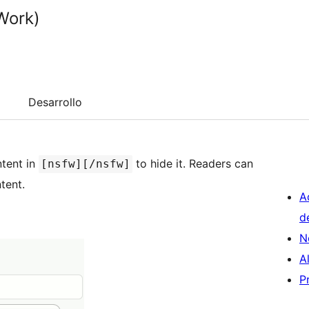
Work)
Desarrollo
tent in
to hide it. Readers can
[nsfw][/nsfw]
tent.
A
d
N
A
P