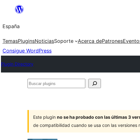
Saltar
al
España
contenido
Temas
Plugins
Noticias
Soporte
Acerca de
Patrones
Evento
Consigue WordPress
Plugin Directory
Buscar
plugins
Este plugin
no se ha probado con las últimas 3 v
de compatibilidad cuando se usa con las versiones