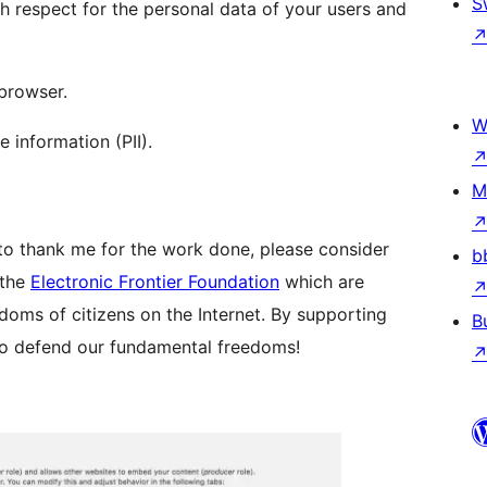
S
with respect for the personal data of your users and
 browser.
W
e information (PII).
M
nt to thank me for the work done, please consider
b
 the
Electronic Frontier Foundation
which are
oms of citizens on the Internet. By supporting
B
 to defend our fundamental freedoms!