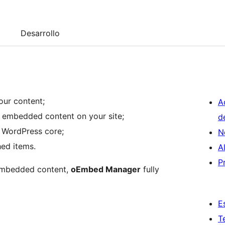
Desarrollo
our content;
A
of embedded content on your site;
d
 WordPress core;
N
hed items.
A
P
f embedded content,
oEmbed Manager
fully
E
T