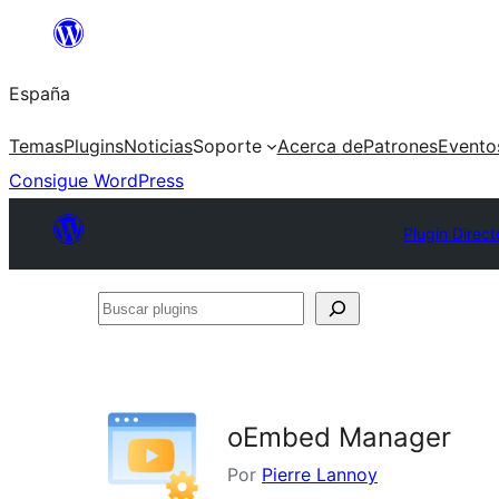
Saltar
al
España
contenido
Temas
Plugins
Noticias
Soporte
Acerca de
Patrones
Evento
Consigue WordPress
Plugin Direct
Buscar
plugins
oEmbed Manager
Por
Pierre Lannoy