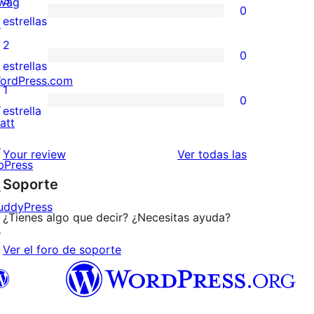
3
wag
0
estrellas
de
0
estrellas
↗
4
valoraciones
2
0
estrellas
de
0
estrellas
ordPress.com
3
valoraciones
1
0
↗
estrellas
de
0
estrella
att
2
valoraciones
↗
estrellas
de
valoraciones
Your review
Ver todas las
bPress
1
Soporte
↗
estrellas
uddyPress
¿Tienes algo que decir? ¿Necesitas ayuda?
↗
Ver el foro de soporte