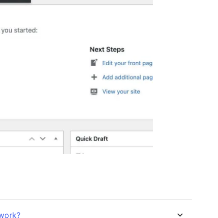
 work?