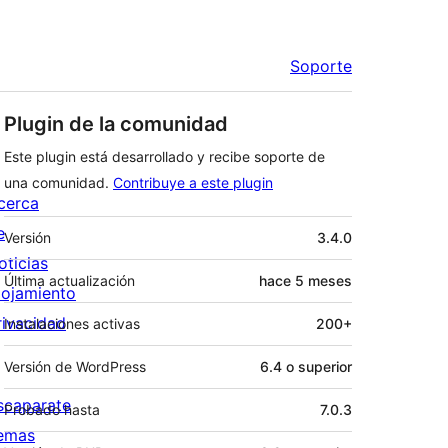
Soporte
Plugin de la comunidad
Este plugin está desarrollado y recibe soporte de
una comunidad.
Contribuye a este plugin
cerca
Meta
e
Versión
3.4.0
oticias
Última actualización
hace
5 meses
lojamiento
rivacidad
Instalaciones activas
200+
Versión de WordPress
6.4 o superior
scaparate
Probado hasta
7.0.3
emas