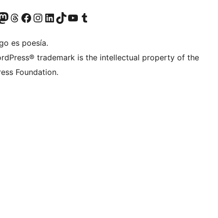
teriormente Twitter)
tra cuenta de Bluesky
sita nuestra cuenta de Mastodon
Visita nuestra cuenta de Threads
Visita nuestra página de Facebook
Visita nuestra cuenta de Instagram
Visita nuestra cuenta de LinkedIn
Visita nuestra cuenta de TikTok
Visita nuestro canal de YouTube
Visita nuestra cuenta de Tumblr
go es poesía.
rdPress® trademark is the intellectual property of the
ess Foundation.