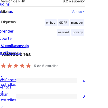
Versión de PHP
8.2 o superior
lugins
atrones
Idiomas
Ver los 4
Etiquetas:
embed
GDPR
manager
prender
oembed
privacy
oporte
esarrolladores
Vista avanzada
ordPress.tv
Valoraciones
↗
5
de 5 estrellas.
5
nvolúcrate
4
4
estrellas
ventos
valoraciones
4
onar
0
de
0
estrellas
↗
5
valoraciones