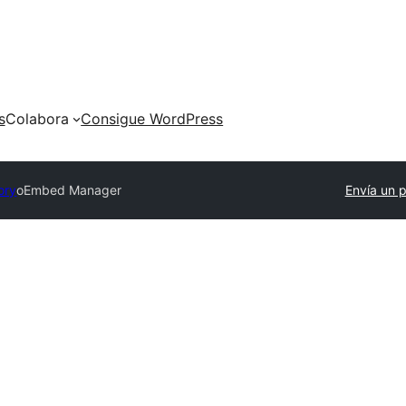
s
Colabora
Consigue WordPress
ory
oEmbed Manager
Envía un p