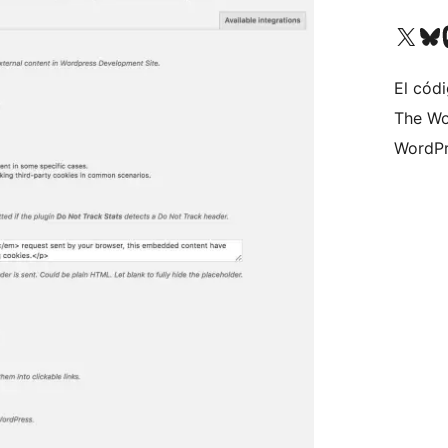
Visita nuestra cuenta de X (an
Visita nues
Vi
El códi
The Wo
WordPr