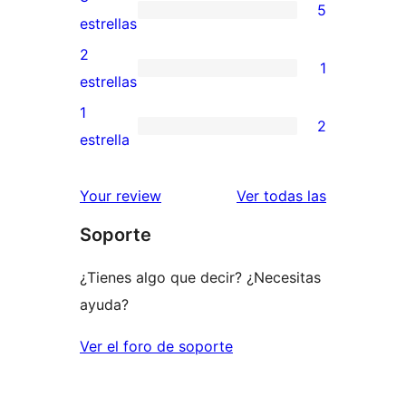
5
estrellas
de
5
estrellas
4
valoraciones
2
1
estrellas
de
1
estrellas
3
valoración
1
2
estrellas
de
2
estrella
2
valoraciones
estrellas
de
valoracione
Your review
Ver todas las
1
Soporte
estrellas
¿Tienes algo que decir? ¿Necesitas
ayuda?
Ver el foro de soporte