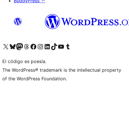
BuddyPress
↗
Visita nuestra cuenta de X (anteriormente Twitter)
Visita nuestra cuenta de Bluesky
Visita nuestra cuenta de Mastodon
Visita nuestra cuenta de Threads
Visita nuestra página de Facebook
Visita nuestra cuenta de Instagram
Visita nuestra cuenta de LinkedIn
Visita nuestra cuenta de TikTok
Visita nuestro canal de YouTube
Visita nuestra cuenta de Tumblr
El código es poesía.
The WordPress® trademark is the intellectual property
of the WordPress Foundation.