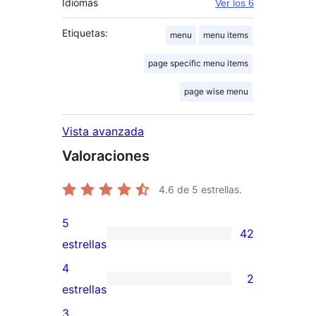
Idiomas
Ver los 6
Etiquetas:
menu
menu items
page specific menu items
page wise menu
Vista avanzada
Valoraciones
4.6
de 5 estrellas.
5
42
42
estrellas
valoraciones
4
2
de
2
estrellas
5
valoraciones
3