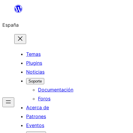
Saltar
al
España
contenido
Temas
Plugins
Noticias
Soporte
Documentación
Foros
Acerca de
Patrones
Eventos