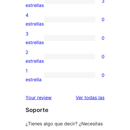
3
3
estrellas
valoraciones
4
0
de
0
estrellas
5
valoraciones
3
0
estrellas
de
0
estrellas
4
valoraciones
2
0
estrellas
de
0
estrellas
3
valoraciones
1
0
estrellas
de
0
estrella
2
valoraciones
estrellas
de
valoracione
Your review
Ver todas las
1
Soporte
estrellas
¿Tienes algo que decir? ¿Necesitas