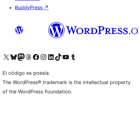
BuddyPress
↗
Visita nuestra cuenta de X (anteriormente Twitter)
Visita nuestra cuenta de Bluesky
Visita nuestra cuenta de Mastodon
Visita nuestra cuenta de Threads
Visita nuestra página de Facebook
Visita nuestra cuenta de Instagram
Visita nuestra cuenta de LinkedIn
Visita nuestra cuenta de TikTok
Visita nuestro canal de YouTube
Visita nuestra cuenta de Tumblr
El código es poesía.
The WordPress® trademark is the intellectual property
of the WordPress Foundation.