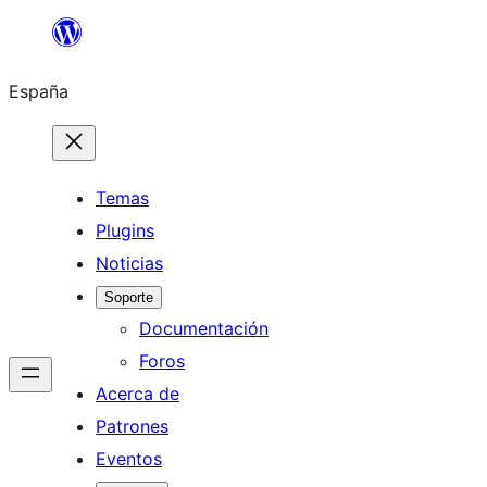
Saltar
al
España
contenido
Temas
Plugins
Noticias
Soporte
Documentación
Foros
Acerca de
Patrones
Eventos