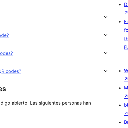
D
F
f
ode?
t
F
codes?
W
 QR codes?
es
M
igo abierto. Las siguientes personas han
b
B