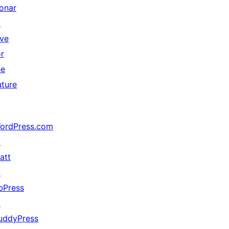
onar
↗
ive
or
he
uture
ordPress.com
↗
att
↗
bPress
↗
uddyPress