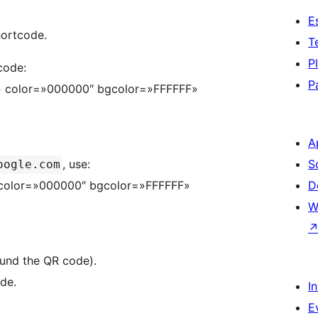
E
hortcode.
T
P
code:
P
m» color=»000000″ bgcolor=»FFFFFF»
A
, use:
S
oogle.com
» color=»000000″ bgcolor=»FFFFFF»
D
W
ound the QR code).
de.
I
E