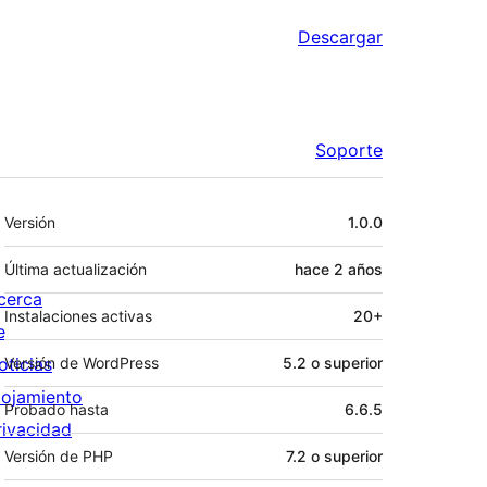
Descargar
Soporte
Meta
Versión
1.0.0
Última actualización
hace
2 años
cerca
Instalaciones activas
20+
e
oticias
Versión de WordPress
5.2 o superior
lojamiento
Probado hasta
6.6.5
rivacidad
Versión de PHP
7.2 o superior