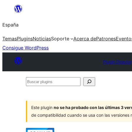
Saltar
al
España
contenido
Temas
Plugins
Noticias
Soporte
Acerca de
Patrones
Evento
Consigue WordPress
Plugin Director
Buscar
plugins
Este plugin
no se ha probado con las últimas 3 v
de compatibilidad cuando se usa con las versiones