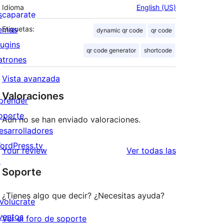
Idioma
English (US)
scaparate
emas
Etiquetas:
dynamic qr code
qr code
lugins
qr code generator
shortcode
atrones
Vista avanzada
Valoraciones
prender
oporte
Aún no se han enviado valoraciones.
esarrolladores
ordPress.tv
valoraciones
Your review
Ver todas las
↗
Soporte
¿Tienes algo que decir? ¿Necesitas ayuda?
nvolúcrate
ventos
Ver el foro de soporte