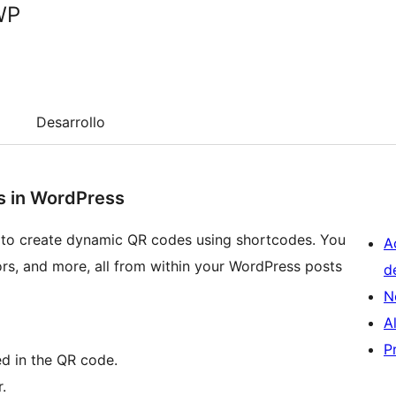
WP
Desarrollo
s in WordPress
 to create dynamic QR codes using shortcodes. You
A
ors, and more, all from within your WordPress posts
d
N
A
P
d in the QR code.
.