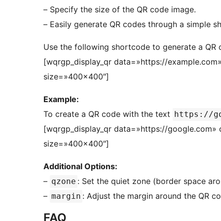
– Specify the size of the QR code image.
– Easily generate QR codes through a simple s
Use the following shortcode to generate a QR 
[wqrgp_display_qr data=»https://example.co
size=»400×400″]
Example:
To create a QR code with the text
https://g
[wqrgp_display_qr data=»https://google.com
size=»400×400″]
Additional Options:
–
: Set the quiet zone (border space ar
qzone
–
: Adjust the margin around the QR co
margin
FAQ