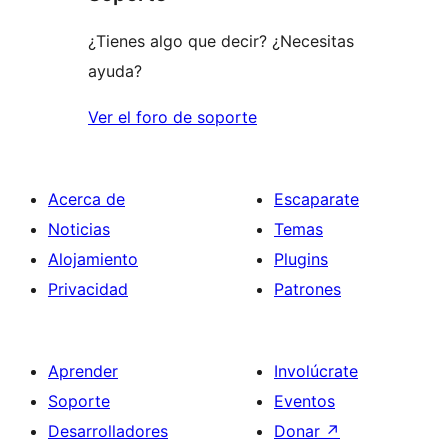
estrellas
¿Tienes algo que decir? ¿Necesitas
ayuda?
Ver el foro de soporte
Acerca de
Escaparate
Noticias
Temas
Alojamiento
Plugins
Privacidad
Patrones
Aprender
Involúcrate
Soporte
Eventos
Desarrolladores
Donar
↗