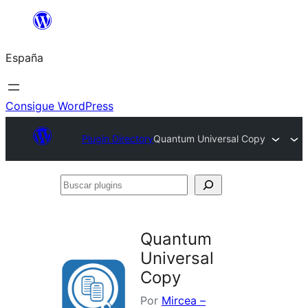
Saltar
al
España
contenido
Consigue WordPress
Plugin Directory
Quantum Universal Copy
Buscar
plugins
Quantum
Universal
Copy
Por
Mircea –