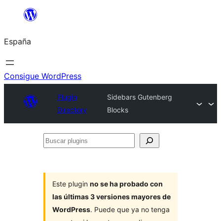
Saltar
al
España
contenido
Consigue WordPress
Plugin
Sidebars Gutenberg
Directory
Blocks
Buscar
plugins
Este plugin
no se ha probado con
las últimas 3 versiones mayores de
WordPress
. Puede que ya no tenga