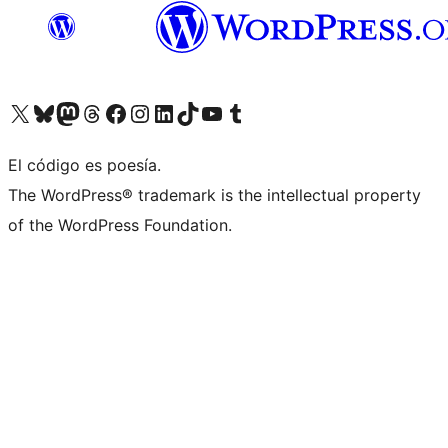
Visita nuestra cuenta de X (anteriormente Twitter)
Visita nuestra cuenta de Bluesky
Visita nuestra cuenta de Mastodon
Visita nuestra cuenta de Threads
Visita nuestra página de Facebook
Visita nuestra cuenta de Instagram
Visita nuestra cuenta de LinkedIn
Visita nuestra cuenta de TikTok
Visita nuestro canal de YouTube
Visita nuestra cuenta de Tumblr
El código es poesía.
The WordPress® trademark is the intellectual property
of the WordPress Foundation.