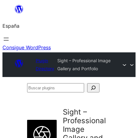
Saltar
al
España
contenido
Consigue WordPress
Plugin
Sight – Professional Image
Directory
Gallery and Portfolio
Buscar
plugins
Sight –
Professional
Image
Gallery and