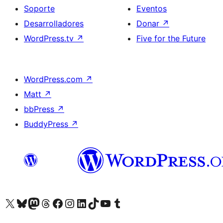
Soporte
Eventos
Desarrolladores
Donar
↗
WordPress.tv
↗
Five for the Future
WordPress.com
↗
Matt
↗
bbPress
↗
BuddyPress
↗
Visita nuestra cuenta de X (anteriormente Twitter)
Visita nuestra cuenta de Bluesky
Visita nuestra cuenta de Mastodon
Visita nuestra cuenta de Threads
Visita nuestra página de Facebook
Visita nuestra cuenta de Instagram
Visita nuestra cuenta de LinkedIn
Visita nuestra cuenta de TikTok
Visita nuestro canal de YouTube
Visita nuestra cuenta de Tumblr