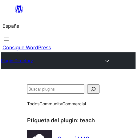
Saltar
al
España
contenido
Consigue WordPress
Plugin Directory
Buscar
Todos
Community
Commercial
Etiqueta del plugin:
teach