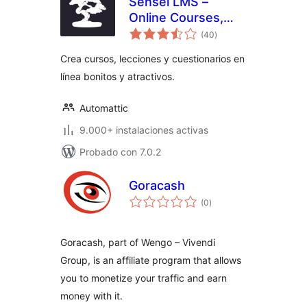
Sensei LMS –
Online Courses,
valoraciones
Quizzes, & Learning
(40
)
en
total
Crea cursos, lecciones y cuestionarios en
línea bonitos y atractivos.
Automattic
9.000+ instalaciones activas
Probado con 7.0.2
Goracash
valoraciones
(0
)
en
total
Goracash, part of Wengo – Vivendi
Group, is an affiliate program that allows
you to monetize your traffic and earn
money with it.