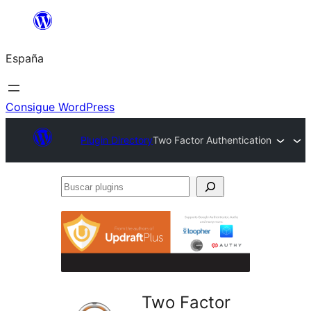
Saltar
al
España
contenido
Consigue WordPress
Plugin Directory
Two Factor Authentication
Buscar
plugins
Two Factor