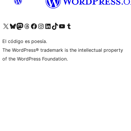
Visita nuestra cuenta de X (anteriormente Twitter)
Visita nuestra cuenta de Bluesky
Visita nuestra cuenta de Mastodon
Visita nuestra cuenta de Threads
Visita nuestra página de Facebook
Visita nuestra cuenta de Instagram
Visita nuestra cuenta de LinkedIn
Visita nuestra cuenta de TikTok
Visita nuestro canal de YouTube
Visita nuestra cuenta de Tumblr
El código es poesía.
The WordPress® trademark is the intellectual property
of the WordPress Foundation.