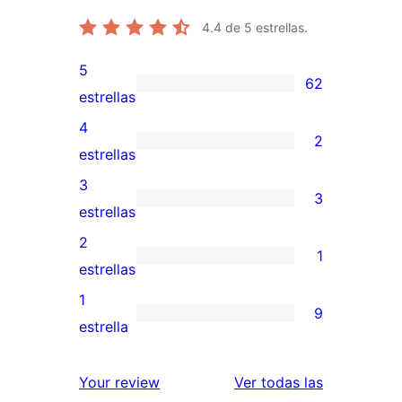
4.4
de 5 estrellas.
5
62
62
estrellas
valoraciones
4
2
de
2
estrellas
5
valoraciones
3
3
estrellas
de
3
estrellas
4
valoraciones
2
1
estrellas
de
1
estrellas
3
valoración
1
9
estrellas
de
9
estrella
2
valoraciones
estrellas
de
valoracione
Your review
Ver todas las