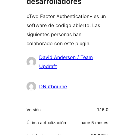
desarrolladores
«Two Factor Authentication» es un
software de código abierto. Las
siguientes personas han
colaborado con este plugin.
Colaboradores
David Anderson / Team
Updraft
DNutbourne
Meta
Versión
1.16.0
Última actualización
hace
5 meses