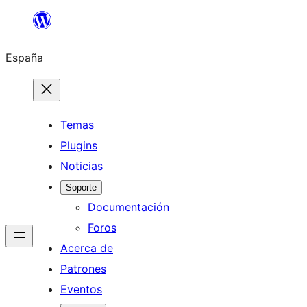
Saltar
al
España
contenido
Temas
Plugins
Noticias
Soporte
Documentación
Foros
Acerca de
Patrones
Eventos