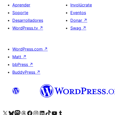
Aprender
Involúcrate
Soporte
Eventos
Desarrolladores
Donar
↗
WordPress.tv
↗
Swag
↗
WordPress.com
↗
Matt
↗
bbPress
↗
BuddyPress
↗
Visita nuestra cuenta de X (anteriormente Twitter)
Visita nuestra cuenta de Bluesky
Visita nuestra cuenta de Mastodon
Visita nuestra cuenta de Threads
Visita nuestra página de Facebook
Visita nuestra cuenta de Instagram
Visita nuestra cuenta de LinkedIn
Visita nuestra cuenta de TikTok
Visita nuestro canal de YouTube
Visita nuestra cuenta de Tumblr