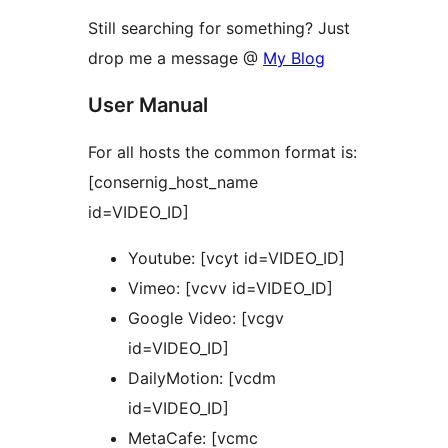
Still searching for something? Just
drop me a message @
My Blog
User Manual
For all hosts the common format is:
[consernig_host_name
id=VIDEO_ID]
Youtube: [vcyt id=VIDEO_ID]
Vimeo: [vcvv id=VIDEO_ID]
Google Video: [vcgv
id=VIDEO_ID]
DailyMotion: [vcdm
id=VIDEO_ID]
MetaCafe: [vcmc