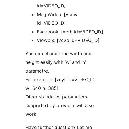
id=VIDEO_ID]
MegaVideo: [vcmv
id=VIDEO_ID]
Facebook: [vcfb id=VIDEO_ID]
Viewbix: [vcvb id=VIDEO_ID]
You can change the width and
height easily with ‘w’ and ‘h’
parametre.
For example: [vcyt id=VIDEO_ID
w=640 h=385]
Other standered parameters
supported by provider will also
work.
Have further question? Let me