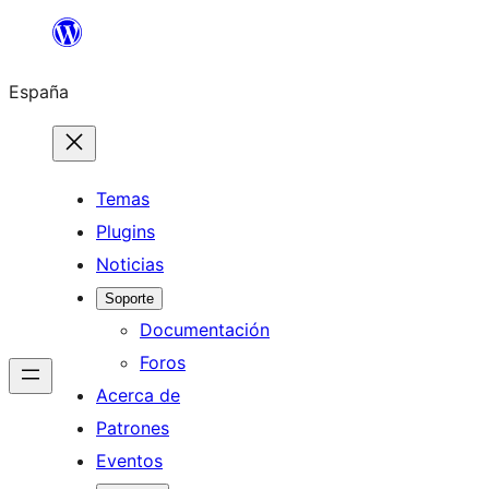
Saltar
al
España
contenido
Temas
Plugins
Noticias
Soporte
Documentación
Foros
Acerca de
Patrones
Eventos