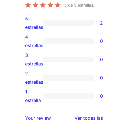
5
de 5 estrellas.
5
2
2
estrellas
valoraciones
4
0
de
0
estrellas
5
valoraciones
3
0
estrellas
de
0
estrellas
4
valoraciones
2
0
estrellas
de
0
estrellas
3
valoraciones
1
0
estrellas
de
0
estrella
2
valoraciones
estrellas
de
valoracione
Your review
Ver todas las
1