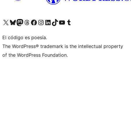
Visita nuestra cuenta de X (anteriormente Twitter)
Visita nuestra cuenta de Bluesky
Visita nuestra cuenta de Mastodon
Visita nuestra cuenta de Threads
Visita nuestra página de Facebook
Visita nuestra cuenta de Instagram
Visita nuestra cuenta de LinkedIn
Visita nuestra cuenta de TikTok
Visita nuestro canal de YouTube
Visita nuestra cuenta de Tumblr
El código es poesía.
The WordPress® trademark is the intellectual property
of the WordPress Foundation.