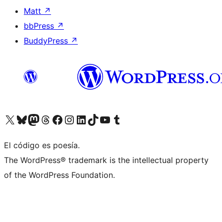
Matt
↗
bbPress
↗
BuddyPress
↗
Visita nuestra cuenta de X (anteriormente Twitter)
Visita nuestra cuenta de Bluesky
Visita nuestra cuenta de Mastodon
Visita nuestra cuenta de Threads
Visita nuestra página de Facebook
Visita nuestra cuenta de Instagram
Visita nuestra cuenta de LinkedIn
Visita nuestra cuenta de TikTok
Visita nuestro canal de YouTube
Visita nuestra cuenta de Tumblr
El código es poesía.
The WordPress® trademark is the intellectual property
of the WordPress Foundation.