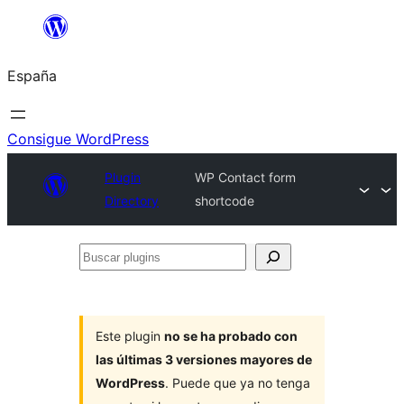
Saltar
al
España
contenido
Consigue WordPress
Plugin
WP Contact form
Directory
shortcode
Buscar
plugins
Este plugin
no se ha probado con
las últimas 3 versiones mayores de
WordPress
. Puede que ya no tenga