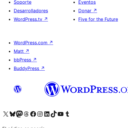
Soporte
Eventos
Desarrolladores
Donar
↗
WordPress.tv
↗
Five for the Future
WordPress.com
↗
Matt
↗
bbPress
↗
BuddyPress
↗
Visita nuestra cuenta de X (anteriormente Twitter)
Visita nuestra cuenta de Bluesky
Visita nuestra cuenta de Mastodon
Visita nuestra cuenta de Threads
Visita nuestra página de Facebook
Visita nuestra cuenta de Instagram
Visita nuestra cuenta de LinkedIn
Visita nuestra cuenta de TikTok
Visita nuestro canal de YouTube
Visita nuestra cuenta de Tumblr