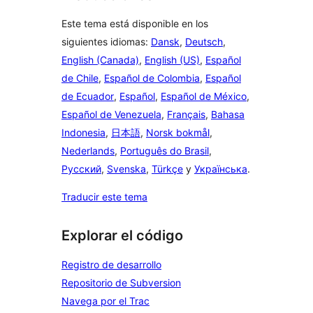
Este tema está disponible en los
siguientes idiomas:
Dansk
,
Deutsch
,
English (Canada)
,
English (US)
,
Español
de Chile
,
Español de Colombia
,
Español
de Ecuador
,
Español
,
Español de México
,
Español de Venezuela
,
Français
,
Bahasa
Indonesia
,
日本語
,
Norsk bokmål
,
Nederlands
,
Português do Brasil
,
Русский
,
Svenska
,
Türkçe
y
Українська
.
Traducir este tema
Explorar el código
Registro de desarrollo
Repositorio de Subversion
Navega por el Trac