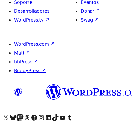
Soporte
Eventos
Desarrolladores
Donar
↗
WordPress.tv
↗
Swag
↗
WordPress.com
↗
Matt
↗
bbPress
↗
BuddyPress
↗
Visita nuestra cuenta de X (anteriormente Twitter)
Visita nuestra cuenta de Bluesky
Visita nuestra cuenta de Mastodon
Visita nuestra cuenta de Threads
Visita nuestra página de Facebook
Visita nuestra cuenta de Instagram
Visita nuestra cuenta de LinkedIn
Visita nuestra cuenta de TikTok
Visita nuestro canal de YouTube
Visita nuestra cuenta de Tumblr