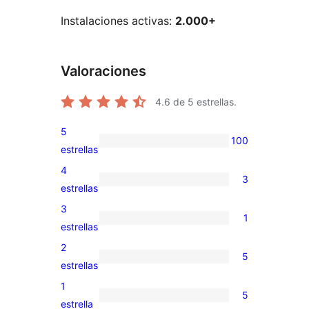
Instalaciones activas:
2.000+
Valoraciones
4.6
de 5 estrellas.
5
100
100
estrellas
valoraciones
4
3
de
3
estrellas
5
valoraciones
3
1
estrellas
de
1
estrellas
4
valoración
2
5
estrellas
de
5
estrellas
3
valoraciones
1
5
estrellas
de
5
estrella