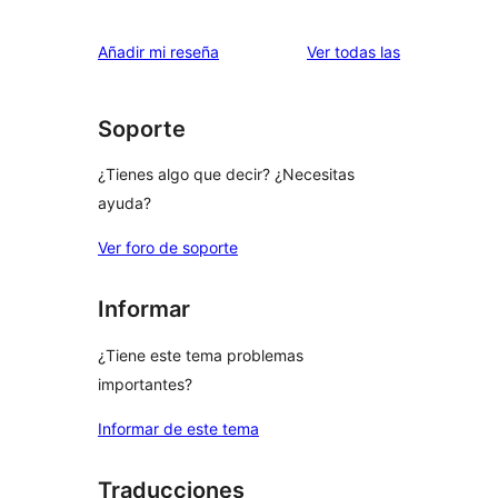
2
valoraciones
estrellas
de
valoraciones
Añadir mi reseña
Ver todas las
1
estrellas
Soporte
¿Tienes algo que decir? ¿Necesitas
ayuda?
Ver foro de soporte
Informar
¿Tiene este tema problemas
importantes?
Informar de este tema
Traducciones