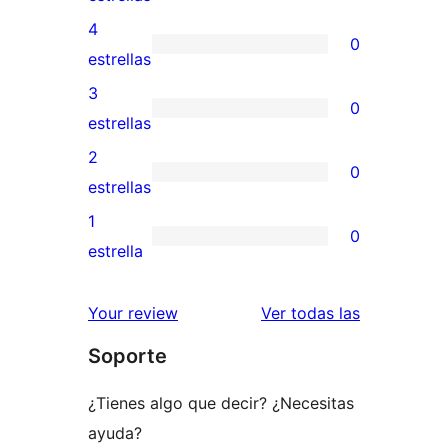
valoraciones
4
0
de
0
estrellas
5
valoraciones
3
0
estrellas
de
0
estrellas
4
valoraciones
2
0
estrellas
de
0
estrellas
3
valoraciones
1
0
estrellas
de
0
estrella
2
valoraciones
estrellas
de
valoracione
Your review
Ver todas las
1
Soporte
estrellas
¿Tienes algo que decir? ¿Necesitas
ayuda?