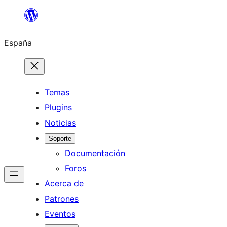
Saltar
al
España
contenido
Temas
Plugins
Noticias
Soporte
Documentación
Foros
Acerca de
Patrones
Eventos