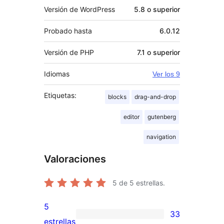
Versión de WordPress
5.8 o superior
Probado hasta
6.0.12
Versión de PHP
7.1 o superior
Idiomas
Ver los 9
Etiquetas:
blocks
drag-and-drop
editor
gutenberg
navigation
Valoraciones
5
de 5 estrellas.
5
33
33
estrellas