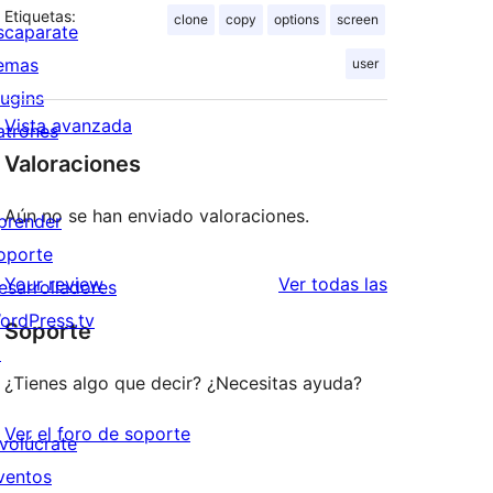
Etiquetas:
clone
copy
options
screen
scaparate
emas
user
lugins
Vista avanzada
atrones
Valoraciones
Aún no se han enviado valoraciones.
prender
oporte
valoraciones
Your review
Ver todas las
esarrolladores
ordPress.tv
Soporte
↗
¿Tienes algo que decir? ¿Necesitas ayuda?
Ver el foro de soporte
nvolúcrate
ventos