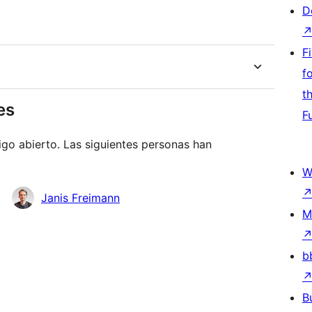
D
F
f
t
es
F
go abierto. Las siguientes personas han
W
Janis Freimann
M
b
B