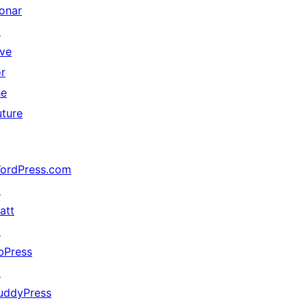
onar
↗
ive
or
he
uture
ordPress.com
↗
att
↗
bPress
↗
uddyPress