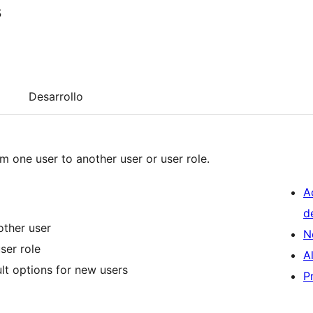
s
Desarrollo
om one user to another user or user role.
A
d
other user
N
ser role
A
lt options for new users
P