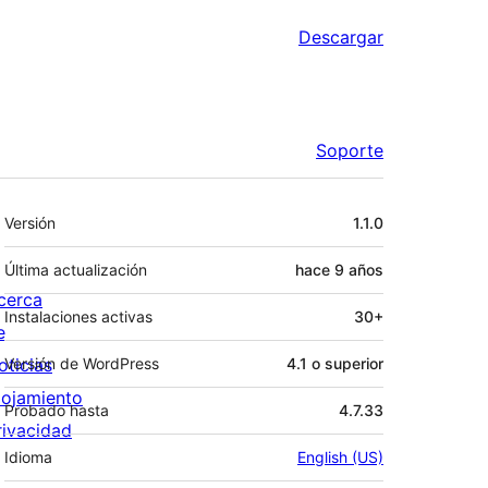
Descargar
Soporte
Meta
Versión
1.1.0
Última actualización
hace
9 años
cerca
Instalaciones activas
30+
e
oticias
Versión de WordPress
4.1 o superior
lojamiento
Probado hasta
4.7.33
rivacidad
Idioma
English (US)