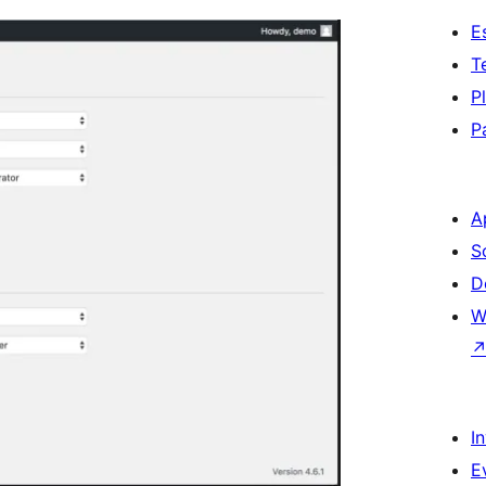
E
T
P
P
A
S
D
W
I
E