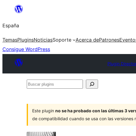
Saltar
al
España
contenido
Temas
Plugins
Noticias
Soporte
Acerca de
Patrones
Evento
Consigue WordPress
Plugin Directo
Buscar
plugins
Este plugin
no se ha probado con las últimas 3 v
de compatibilidad cuando se usa con las versiones