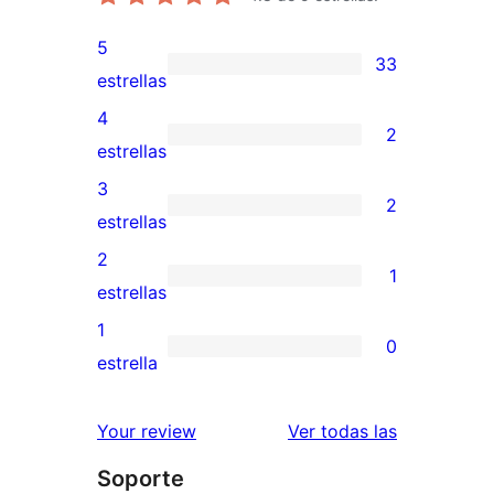
5
33
33
estrellas
valoraciones
4
2
de
2
estrellas
5
valoraciones
3
2
estrellas
de
2
estrellas
4
valoraciones
2
1
estrellas
de
1
estrellas
3
valoración
1
0
estrellas
de
0
estrella
2
valoraciones
estrellas
de
valoracione
Your review
Ver todas las
1
Soporte
estrellas