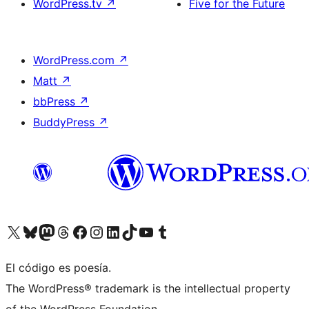
WordPress.tv
↗
Five for the Future
WordPress.com
↗
Matt
↗
bbPress
↗
BuddyPress
↗
Visita nuestra cuenta de X (anteriormente Twitter)
Visita nuestra cuenta de Bluesky
Visita nuestra cuenta de Mastodon
Visita nuestra cuenta de Threads
Visita nuestra página de Facebook
Visita nuestra cuenta de Instagram
Visita nuestra cuenta de LinkedIn
Visita nuestra cuenta de TikTok
Visita nuestro canal de YouTube
Visita nuestra cuenta de Tumblr
El código es poesía.
The WordPress® trademark is the intellectual property
of the WordPress Foundation.