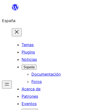
Saltar
al
España
contenido
Temas
Plugins
Noticias
Soporte
Documentación
Foros
Acerca de
Patrones
Eventos