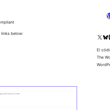
ompliant
 links below:
Visita nuestra cuenta de X (an
Visita nues
Vi
El códi
The Wo
WordPr