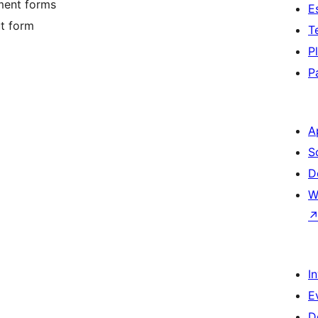
ment forms
E
t form
T
P
P
A
S
D
W
I
E
D