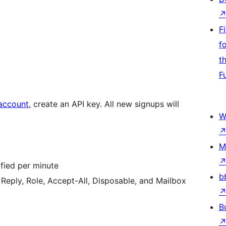
F
f
t
F
 account
, create an API key. All new signups will
W
M
ified per minute
b
Reply, Role, Accept-All, Disposable, and Mailbox
B