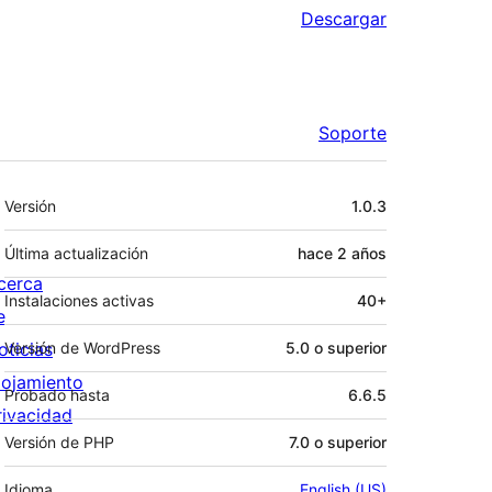
Descargar
Soporte
Meta
Versión
1.0.3
Última actualización
hace
2 años
cerca
Instalaciones activas
40+
e
oticias
Versión de WordPress
5.0 o superior
lojamiento
Probado hasta
6.6.5
rivacidad
Versión de PHP
7.0 o superior
Idioma
English (US)