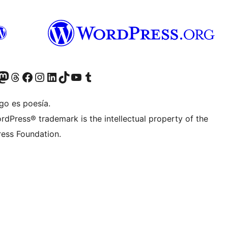
teriormente Twitter)
tra cuenta de Bluesky
sita nuestra cuenta de Mastodon
Visita nuestra cuenta de Threads
Visita nuestra página de Facebook
Visita nuestra cuenta de Instagram
Visita nuestra cuenta de LinkedIn
Visita nuestra cuenta de TikTok
Visita nuestro canal de YouTube
Visita nuestra cuenta de Tumblr
go es poesía.
rdPress® trademark is the intellectual property of the
ess Foundation.