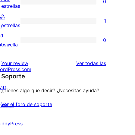
0
estrellas
de
0
estrellas
↗
4
valoraciones
2
ive
1
estrellas
de
1
estrellas
or
3
valoración
he
1
0
estrellas
de
0
uture
estrella
2
valoraciones
estrellas
de
valoraciones
Your review
Ver todas las
ordPress.com
1
Soporte
↗
estrellas
att
¿Tienes algo que decir? ¿Necesitas ayuda?
↗
Ver el foro de soporte
bPress
↗
uddyPress
↗