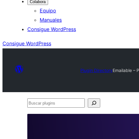
Colabora
Equipo
Manuales
Consigue WordPress
Consigue WordPress
Plugin Directory
Emailable – P
Buscar
plugins