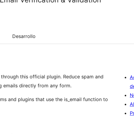
Desarrollo
I through this official plugin. Reduce spam and
A
g emails directly from any form.
d
N
ms and plugins that use the is_email function to
A
P