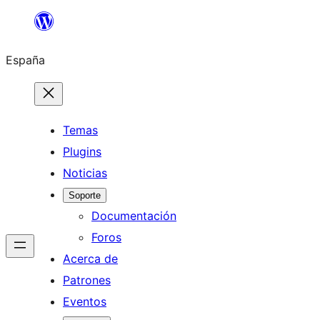
Saltar
al
España
contenido
Temas
Plugins
Noticias
Soporte
Documentación
Foros
Acerca de
Patrones
Eventos