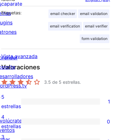
scaparate
emas
Etiquetas:
email checker
email validation
lugins
email verification
email verifier
atrones
form validation
Vista avanzada
prender
Valoraciones
oporte
esarrolladores
3.5
de 5 estrellas.
ordPress.tv
↗
5
1
1
estrellas
valoración
4
nvolúcrate
0
de
0
estrellas
ventos
5
valoraciones
3
onar