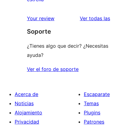
2
valoración
estrellas
de
valoracione
Your review
Ver todas las
1
Soporte
estrellas
¿Tienes algo que decir? ¿Necesitas
ayuda?
Ver el foro de soporte
Acerca de
Escaparate
Noticias
Temas
Alojamiento
Plugins
Privacidad
Patrones