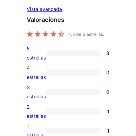
Vista avanzada
Valoraciones
4.3
de 5 estrellas.
5
8
8
estrellas
valoraciones
4
0
de
0
estrellas
5
valoraciones
3
0
estrellas
de
0
estrellas
4
valoraciones
2
1
estrellas
de
1
estrellas
3
valoración
1
1
estrellas
de
1
estrella