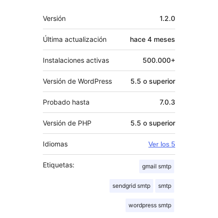
Meta
Versión
1.2.0
Última actualización
hace
4 meses
Instalaciones activas
500.000+
Versión de WordPress
5.5 o superior
Probado hasta
7.0.3
Versión de PHP
5.5 o superior
Idiomas
Ver los 5
Etiquetas:
gmail smtp
sendgrid smtp
smtp
wordpress smtp