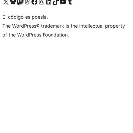
Visita nuestra cuenta de X (anteriormente Twitter)
Visita nuestra cuenta de Bluesky
Visita nuestra cuenta de Mastodon
Visita nuestra cuenta de Threads
Visita nuestra página de Facebook
Visita nuestra cuenta de Instagram
Visita nuestra cuenta de LinkedIn
Visita nuestra cuenta de TikTok
Visita nuestro canal de YouTube
Visita nuestra cuenta de Tumblr
El código es poesía.
The WordPress® trademark is the intellectual property
of the WordPress Foundation.