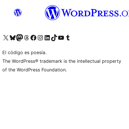
Visita nuestra cuenta de X (anteriormente Twitter)
Visita nuestra cuenta de Bluesky
Visita nuestra cuenta de Mastodon
Visita nuestra cuenta de Threads
Visita nuestra página de Facebook
Visita nuestra cuenta de Instagram
Visita nuestra cuenta de LinkedIn
Visita nuestra cuenta de TikTok
Visita nuestro canal de YouTube
Visita nuestra cuenta de Tumblr
El código es poesía.
The WordPress® trademark is the intellectual property
of the WordPress Foundation.