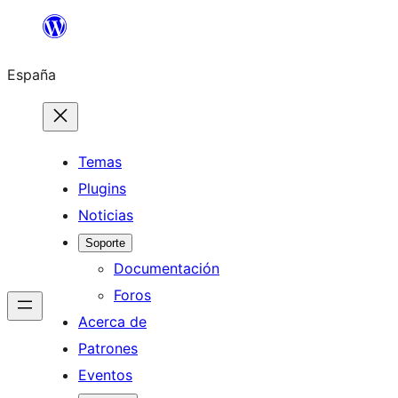
Saltar
al
España
contenido
Temas
Plugins
Noticias
Soporte
Documentación
Foros
Acerca de
Patrones
Eventos