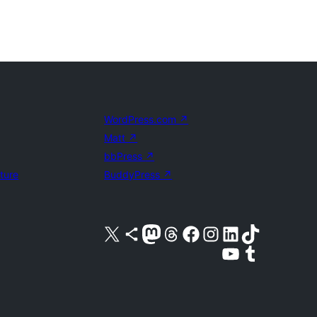
WordPress.com
↗
Matt
↗
bbPress
↗
uture
BuddyPress
↗
Visita nuestra cuenta de X (anteriormente Twitter)
Visita nuestra cuenta de Bluesky
Visita nuestra cuenta de Mastodon
Visita nuestra cuenta de Threads
Visita nuestra página de Facebook
Visita nuestra cuenta de Instagram
Visita nuestra cuenta de LinkedIn
Visita nuestra cuenta de TikTok
Visita nuestro canal de YouTube
Visita nuestra cuenta de Tumblr