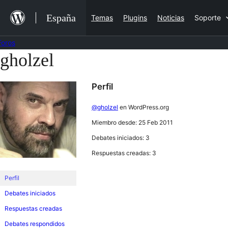
Saltar
España
Temas
Plugins
Noticias
Soporte
al
contenido
Foros
gholzel
Saltar
al
Perfil
contenido
@gholzel
en WordPress.org
Miembro desde: 25 Feb 2011
Debates iniciados: 3
Respuestas creadas: 3
Perfil
Debates iniciados
Respuestas creadas
Debates respondidos