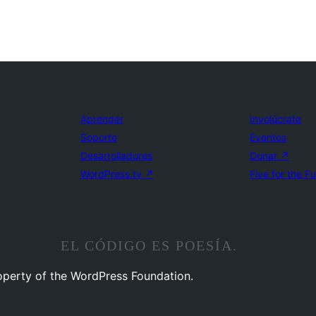
Aprender
Involúcrate
Soporte
Eventos
Desarrolladores
Donar
↗
WordPress.tv
↗
Five for the F
EL CÓDIGO ES POESÍA.
operty of the WordPress Foundation.