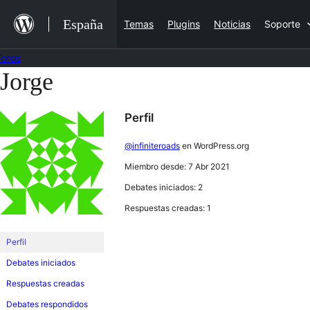
Saltar
España
Temas
Plugins
Noticias
Soporte
al
contenido
Foros
Jorge
Saltar
al
Perfil
contenido
@infiniteroads
en WordPress.org
Miembro desde: 7 Abr 2021
Debates iniciados: 2
Respuestas creadas: 1
Perfil
Debates iniciados
Respuestas creadas
Debates respondidos