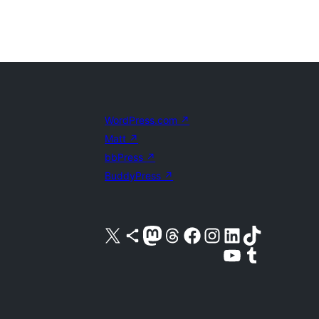
WordPress.com
↗
Matt
↗
bbPress
↗
BuddyPress
↗
Visita nuestra cuenta de X (anteriormente Twitter)
Visita nuestra cuenta de Bluesky
Visita nuestra cuenta de Mastodon
Visita nuestra cuenta de Threads
Visita nuestra página de Facebook
Visita nuestra cuenta de Instagram
Visita nuestra cuenta de LinkedIn
Visita nuestra cuenta de TikTok
Visita nuestro canal de YouTube
Visita nuestra cuenta de Tumblr