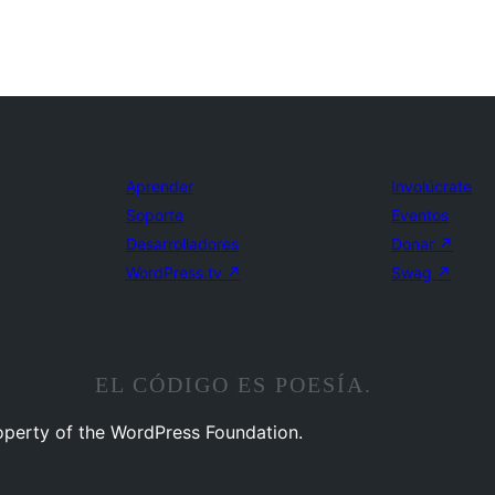
Aprender
Involúcrate
Soporte
Eventos
Desarrolladores
Donar
↗
WordPress.tv
↗
Swag
↗
EL CÓDIGO ES POESÍA.
operty of the WordPress Foundation.