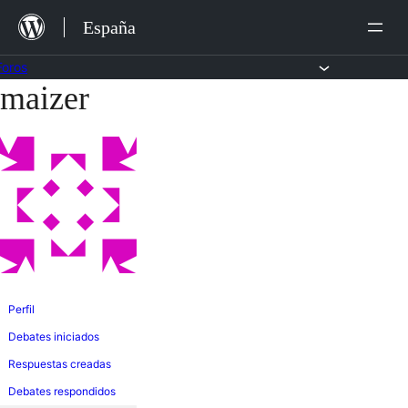
Saltar
España
al
contenido
Foros
maizer
Saltar
al
contenido
Perfil
Debates iniciados
Respuestas creadas
Debates respondidos