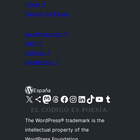
Donar
↗
Five for the Future
WordPress.com
↗
Matt
↗
bbPress
↗
BuddyPress
↗
España
Visita nuestra cuenta de X (anteriormente Twitter)
Visita nuestra cuenta de Bluesky
Visita nuestra cuenta de Mastodon
Visita nuestra cuenta de Threads
Visita nuestra página de Facebook
Visita nuestra cuenta de Instagram
Visita nuestra cuenta de LinkedIn
Visita nuestra cuenta de TikTok
Visita nuestro canal de YouTube
Visita nuestra cuenta de Tumblr
EL CÓDIGO ES POESÍA.
The WordPress® trademark is the
intellectual property of the
WordPress Foundation.