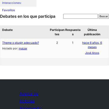
Interacciones:
Favoritos
Debates en los que participa
Debate
Participan
Respuesta
Última
tes
s
publicación
Theme o plugin adecuado?
2
1
hace 6 años, 6
meses
Iniciado por:
maizer
José Arcos
Acerca de
Noticias
Alojamiento