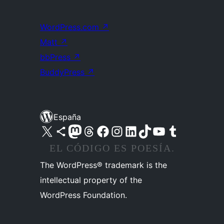
WordPress.com
↗
Matt
↗
bbPress
↗
BuddyPress
↗
España
Visita nuestra cuenta de X (anteriormente Twitter)
Visita nuestra cuenta de Bluesky
Visita nuestra cuenta de Mastodon
Visita nuestra cuenta de Threads
Visita nuestra página de Facebook
Visita nuestra cuenta de Instagram
Visita nuestra cuenta de LinkedIn
Visita nuestra cuenta de TikTok
Visita nuestro canal de YouTube
Visita nuestra cuenta de Tumblr
EL CÓDIGO ES POESÍA.
The WordPress® trademark is the
intellectual property of the
WordPress Foundation.